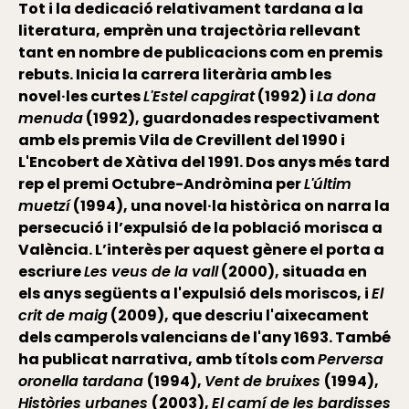
Tot i la dedicació relativament tardana a la
literatura, emprèn una trajectòria rellevant
tant en nombre de publicacions com en premis
rebuts. Inicia la carrera literària amb les
novel·les curtes
L'Estel capgirat
(1992) i
La dona
menuda
(1992), guardonades respectivament
amb els premis Vila de Crevillent del 1990 i
L'Encobert de Xàtiva del 1991. Dos anys més tard
rep el premi Octubre-Andròmina per
L'últim
muetzí
(1994), una novel·la històrica on narra la
persecució i l’expulsió de la població morisca a
València. L’interès per aquest gènere el porta a
escriure
Les veus de la vall
(2000), situada en
els anys següents a l'expulsió dels moriscos, i
El
crit de maig
(2009), que descriu l'aixecament
dels camperols valencians de l'any 1693. També
ha publicat narrativa, amb títols com
Perversa
oronella tardana
(1994),
Vent de bruixes
(1994),
Històries urbanes
(2003),
El camí de les bardisses