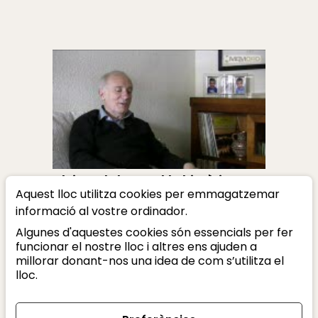
El rigor de la novel·la històrica
Aquest lloc utilitza cookies per emmagatzemar
Rafael Escobar
informació al vostre ordinador.
Algunes d'aquestes cookies són essencials per fer
funcionar el nostre lloc i altres ens ajuden a
millorar donant-nos una idea de com s’utilitza el
lloc.
Amb el suport de: